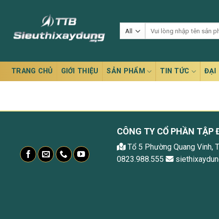
Skip
to
Tìm
content
kiếm:
TRANG CHỦ
GIỚI THIỆU
SẢN PHẨM
TIN TỨC
ĐẠI 
CÔNG TY CỔ PHẦN TẬP 
Tổ 5 Phường Quang Vinh, 
0823.988.555
siethixaydu