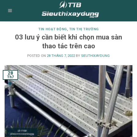
Skip
0
to
content
TIN HOẠT ĐỘNG
,
TIN THỊ TRƯỜNG
03 lưu ý cần biết khi chọn mua sàn
thao tác trên cao
POSTED ON
28 THÁNG 7, 2022
BY
SIEUTHIXAYDUNG
28
Th7