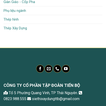
Giàn Giáo - Cốp Pha
Phụ liệu ngành
Thép hình
Thép Xây Dựng
CÔNG TY CỔ PHẦN TẬP ĐOÀN TIẾN BỘ
Tổ 5 Phường Quang Vinh, TP Thái Nguyên.
0823.988.555
siethixaydungttb@gmail.com