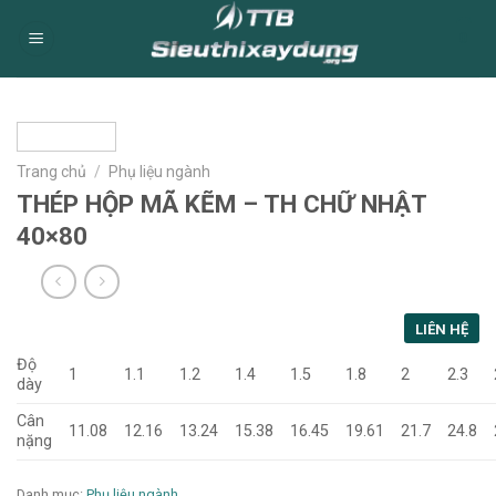
Skip
0
to
content
Trang chủ
/
Phụ liệu ngành
THÉP HỘP MÃ KẼM – TH CHỮ NHẬT
40×80
LIÊN HỆ
Độ
1
1.1
1.2
1.4
1.5
1.8
2
2.3
dày
Cân
11.08
12.16
13.24
15.38
16.45
19.61
21.7
24.8
nặng
Danh mục:
Phụ liệu ngành