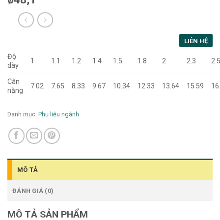
LIÊN HỆ
Độ
1
1.1
1.2
1.4
1.5
1.8
2
2.3
2.
dày
Cân
7.02
7.65
8.33
9.67
10.34
12.33
13.64
15.59
16
nặng
Danh mục:
Phụ liệu ngành
MÔ TẢ
ĐÁNH GIÁ (0)
MÔ TẢ SẢN PHẨM