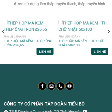
được sử dụng làm tháp truyền thanh, tháp truyền hình…
PHỤ LIỆU NGÀNH
PHỤ LIỆU NGÀNH
THÉP HỘP MÃ KẼM – THÉP ỐNG
THÉP HỘP MÃ KẼM – TH CHỮ
TRÒN ø26,65
NHẬT 50×100
LIÊN HỆ
LIÊN HỆ
CÔNG TY CỔ PHẦN TẬP ĐOÀN TIẾN BỘ
Tổ 5 Phường Quang Vinh, TP Thái Nguyên.