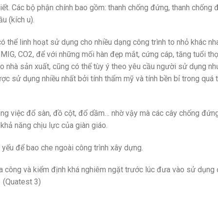
 tiết. Các bộ phận chính bao gồm: thanh chống đứng, thanh chống đ
u (kích u).
 thể linh hoạt sử dụng cho nhiều dạng công trình to nhỏ khác nha
n MIG, CO2, để với những mối hàn đẹp mắt, cứng cáp, tăng tuổi th
o nhà sản xuất, cũng có thể tùy ý theo yêu cầu người sử dụng nh
c sử dụng nhiều nhất bởi tính thẩm mỹ và tính bền bỉ trong quá t
trong việc đổ sàn, đồ cột, đổ dầm… nhờ vậy mà các cây chống đứn
khả năng chịu lực của giàn giáo.
yếu để bao che ngoài công trình xây dựng.
ia công và kiểm định khá nghiêm ngặt trước lúc đưa vào sử dụn
 (Quatest 3)