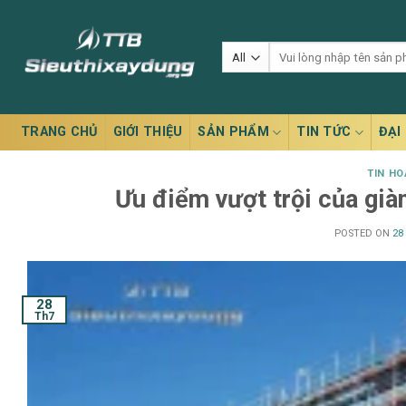
Skip
to
Tìm
content
kiếm:
TRANG CHỦ
GIỚI THIỆU
SẢN PHẨM
TIN TỨC
ĐẠI 
TIN H
Ưu điểm vượt trội của già
POSTED ON
28
28
Th7