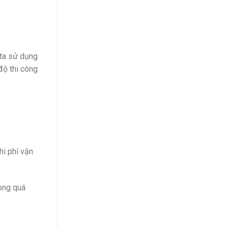
 ta sử dụng
độ thi công
hi phí vận
rong quá