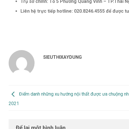
Trụ sở chính: Tổ 5 Phường Quang Vinh – TP.Thái 
Liên hệ trực tiếp hotline: ‭020.8246.4555‬ để được t
SIEUTHIXAYDUNG
Điểm danh những xu hướng nội thất được ưa chuộng nh
2021
Để lại một bình luận