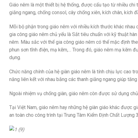
Giáo nêm là một thiết bị hệ thống, được cấu tạo từ nhiều chi
giằng ngang, chống consol, cây chống xiên, kích chân, kích đầ
Mỗi bộ phận trong giáo nêm với nhiều kích thước khác nhau có
gia công giáo nêm chủ yếu là Sắt tiêu chuẩn với kỹ thuật hà
nêm. Màu sắc với thể gia công giáo nêm có thể mặc định the
phun sơn tĩnh điện, mạ kẽm,… Trong đó, giáo nêm mạ kẽm đượ
dụng.
Chức năng chính của hệ giàn giáo nêm là tính chịu lực cao 
năng liên kết với nhau bằng các thanh giằng ngang giúp tăng 
Ngoài nhiệm vụ chống giàn, giáo nêm còn được sử dụng chủ 
Tại Việt Nam, giáo nêm hay những hệ giàn giáo khác được g
an toàn cho công trình tại Trung Tâm Kiểm Định Chất Lượng 3