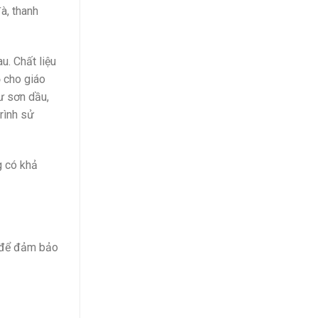
à, thanh
u. Chất liệu
ọ cho giáo
ư sơn dầu,
rình sử
g có khả
g để đảm bảo