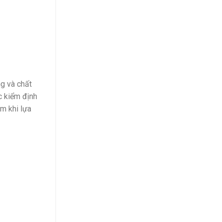
ng và chất
c kiểm định
âm khi lựa