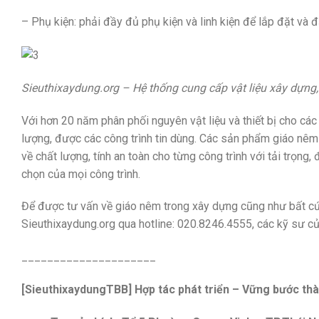
– Phụ kiện: phải đầy đủ phụ kiện và linh kiện để lắp đặt và 
Sieuthixaydung.org – Hệ thống cung cấp vật liệu xây dựng, 
Với hơn 20 năm phân phối nguyên vật liệu và thiết bị cho cá
lượng, được các công trình tin dùng. Các sản phẩm giáo nêm
về chất lượng, tính an toàn cho từng công trình với tải trọng
chọn của mọi công trình.
Để được tư vấn về giáo nêm trong xây dựng cũng như bất cứ t
Sieuthixaydung.org qua hotline: 020.8246.4555‬, các kỹ sư c
_____________________
[SieuthixaydungTBB] Hợp tác phát triển – Vững bước th