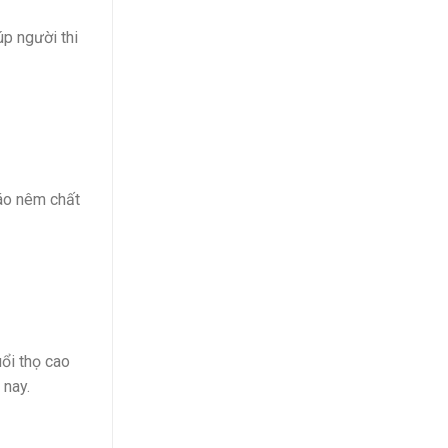
úp người thi
iáo nêm chất
ổi thọ cao
 nay.